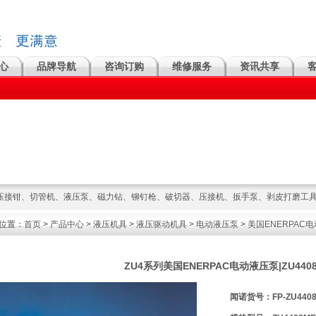
心
品牌导航
咨询订购
维修服务
资讯共享
压接钳
、
切管机
、
液压泵
、
磁力钻
、
铆钉枪
、
破切器
、
压接机
、
扳手泵
、
剥皮打磨工
位置：
首页
>
产品中心
>
液压机具
>
液压驱动机具
>
电动液压泵
>
美国ENERPAC
ZU4系列美国ENERPAC电动液压泵|ZU440
闻诺货号：FP-ZU440