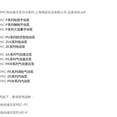
RPAC电动液压泵ZU4系列-上海闻诺实业有限公司-品质供应.pdf
PAC
P系列轻型手动泵
PAC
P系列钢制手动泵
PAC
P系列大流量手动泵
PAC
PU系列经济型电动泵
PAC
ZU4系列电动泵
PAC
ZE系列电动泵
PAC
XA系列气动液压泵
PAC
PA系列气动液压泵
PAC
PAM系列气动液压泵
RPAC
PA系列涡轮气动泵
RPAC
ZG系列汽油泵
PAC
PGM系列汽油泵
列如下，敬请咨询选购：
I电动液压泵REC-P2
I电动液压泵R14E-H