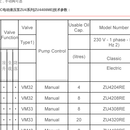
配，手动阀可选
AC电动液压泵ZU4系列
|ZU4408ME|
技术参数：