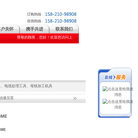
客户关怀
携手共进
联系我们
尊敬的顾客，您好！欢迎您访问上海闻诺官方网站！上海闻诺主要经营: 压接钳| 剥皮器| 切管机|
具
、
电缆处理工具
、
母线加工机具
电动液压泵
8ME
8ME