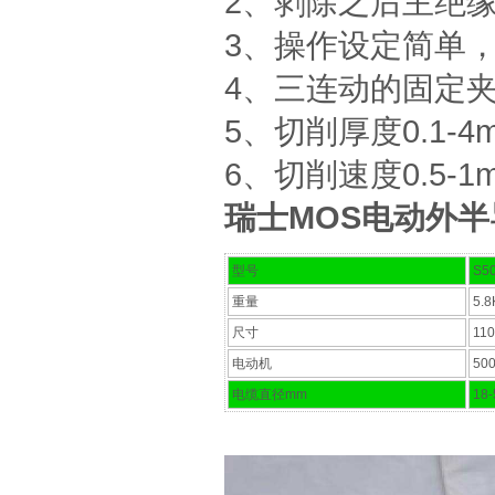
2、剥除之后主绝
3、操作设定简单
4、三连动的固定
5、切削厚度0.1-
6、切削速度0.5-1
瑞士MOS电动外半导电
型号
S5
重量
5.
尺寸
11
电动机
50
电缆直径mm
18