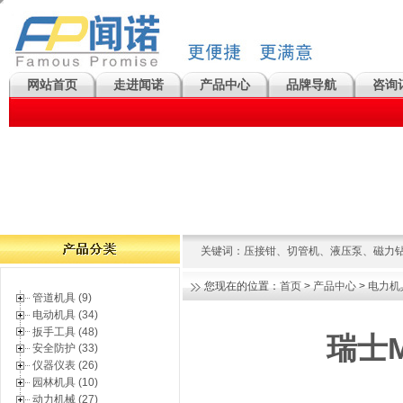
网站首页
走进闻诺
产品中心
品牌导航
咨询
关键词：
压接钳
、
切管机
、
液压泵
、
磁力
您现在的位置：
首页
>
产品中心
>
电力机
管道机具 (9)
电动机具 (34)
扳手工具 (48)
瑞士
安全防护 (33)
仪器仪表 (26)
园林机具 (10)
动力机械 (27)