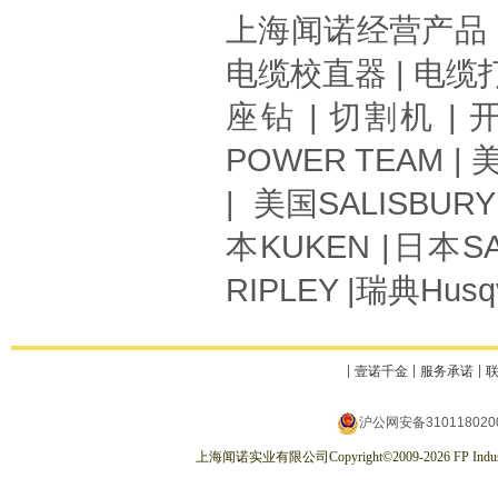
上海闻诺
经营产品
电缆校直器
|
电缆
座钻
|
切割机
|
POWER TEAM
| 
| 美国
SALISBURY
本
KUKEN
|日本
S
RIPLEY
|瑞典
Husq
壹诺千金
服务承诺
沪公网安备310118020
上海闻诺实业有限公司
Copyright
©
2009-2026
FP Indus