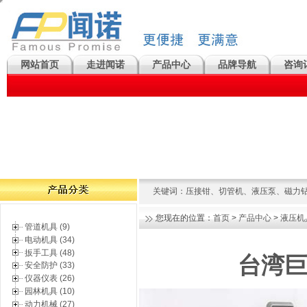
网站首页
走进闻诺
产品中心
品牌导航
咨询
关键词：
压接钳
、
切管机
、
液压泵
、
磁力
您现在的位置：
首页
>
产品中心
>
液压机
管道机具 (9)
电动机具 (34)
扳手工具 (48)
台湾巨
安全防护 (33)
仪器仪表 (26)
园林机具 (10)
动力机械 (27)