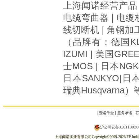
上海闻诺
经营产品
电缆弯曲器
|
电缆
线切断机
|
角钢加
（品牌有：德国
K
IZUMI
| 美国
GREE
士
MOS
| 日本
NG
日本
SANKYO
|日
瑞典
Husqvarna
）
壹诺千金
服务承诺
沪公网安备310118020
上海闻诺实业有限公司
Copyright
©
2009-2026
FP Indus