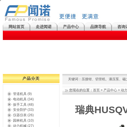
网站首页
走进闻诺
产品中心
品牌导航
咨询
关键词：
压接钳
、
切管机
、
液压泵
、
磁
您现在的位置：
首页
>
产品中心
>
动
管道机具 (9)
电动机具 (34)
扳手工具 (48)
瑞典HUSQ
安全防护 (33)
仪器仪表 (26)
园林机具 (10)
动力机械 (27)