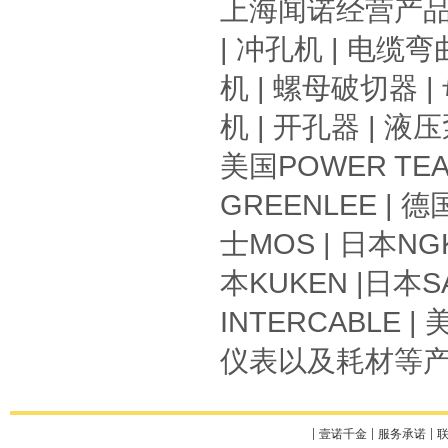
上海闻诺
经营产
|
冲孔机
|
电缆弯
机
|
螺母破切器
|
机
|
开孔器
|
液压
美国
POWER TE
GREENLEE
| 德
士
MOS
| 日本
NG
本
KUKEN
|日本
S
INTERCABLE
| 
仪表以及耗材
等
壹诺千金
服务承诺