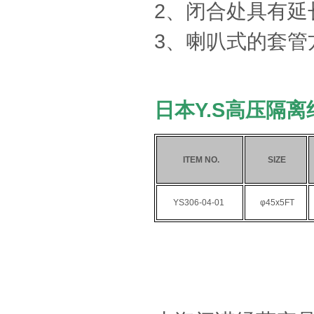
2、闭合处具有延
3、喇叭式的套管
日本Y.S高压隔
ITEM NO.
SIZE
YS306-04-01
φ45x5FT