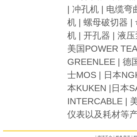
|
冲孔机
|
电缆弯
机
|
螺母破切器
|
机
|
开孔器
|
液压
美国
POWER TE
GREENLEE
| 德
士
MOS
| 日本
NG
本
KUKEN
|日本
S
INTERCABLE
| 
仪表以及耗材
等