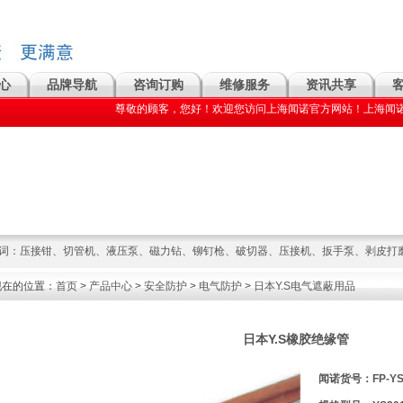
心
品牌导航
咨询订购
维修服务
资讯共享
尊敬的顾客，您好！欢迎您访问上海闻诺官方网站！上海闻诺主要经营: 压接钳|
词：
压接钳
、
切管机
、
液压泵
、
磁力钻
、
铆钉枪
、
破切器
、
压接机
、
扳手泵
、
剥皮打
现在的位置：
首页
>
产品中心
>
安全防护
>
电气防护
>
日本Y.S电气遮蔽用品
日本Y.S橡胶绝缘管
闻诺货号：FP-YS2