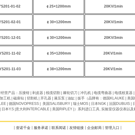
YS201-01-02
￠25×1200mm
20KV/1min
YS201-02-01
￠30×1200mm
20KV/1min
YS201-12-01
￠30×1200mm
20KV/3min
YS201-11-02
￠35×1200mm
20KV/1min
YS201-11-03
￠38×1200mm
20KV/1min
诺
经营产品
：
压接钳
|
剥皮器
|
线缆
切割
|
棘轮切刀
|
冲孔机
|
电缆弯曲器
|
电缆校直器
加工机
|
磁座钻
|
切割机
|
开孔器
|
液压泵
|
油缸
|
扳手
（品牌有：德国
KLAUKE
| 美国
LEE
| 德国
NOVOPRESS
| 美国
SALISBURY
| 瑞士
MOS
| 日本
NGK
| 法国
DUBUIS
| 
| 日本
Y.S
|意大利
INTERCABLE
| 美国
RIPLEY
|）系列进口工具, 实验室
仪器仪表以及
壹诺千金
服务承诺
联系闻诺
友情链接
企业邮局
管理入口