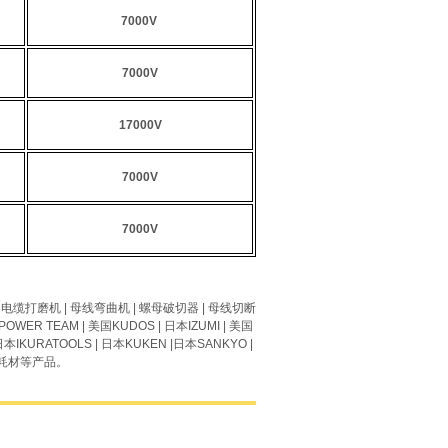
7000V
7000V
17000V
7000V
7000V
|
电缆打磨机
|
母线弯曲机
|
螺母破切器
|
母线切断
POWER TEAM
| 美国
KUDOS
| 日本
IZUMI
| 美国
日本I
KURATOOLS
| 日本
KUKEN
|日本
SANKYO
|
耗材
等产品。